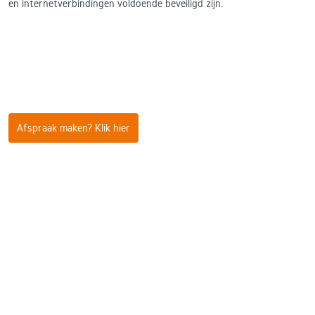
en internetverbindingen voldoende beveiligd zijn.
Afspraak maken? Klik hier