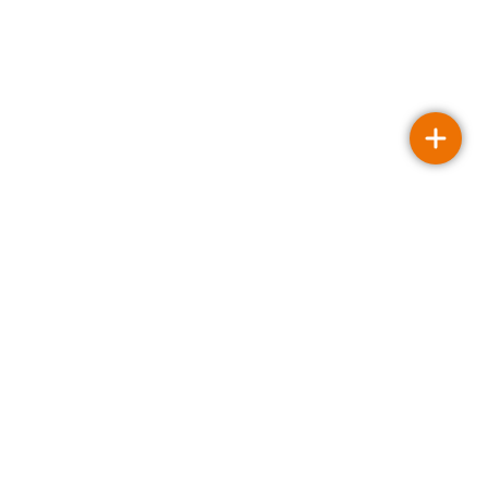
Openingstijden
Maandag
08.00 - 18.00
Dinsdag
08.00 - 18.30
Woensdag
08.00 - 19.15
Donderdag
08.00 - 18.00
Vrijdag
08.00 - 18.00
Zaterdag
Gesloten