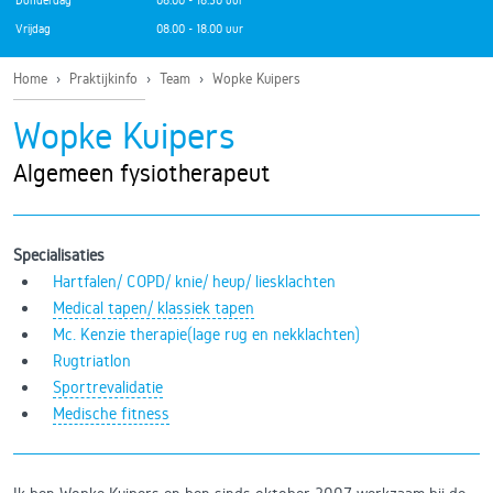
Donderdag
08.00 - 18.30 uur
Vrijdag
08.00 - 18.00 uur
Home
›
Praktijkinfo
›
Team
›
Wopke Kuipers
Wopke Kuipers
Algemeen fysiotherapeut
Specialisaties
Hartfalen/ COPD/ knie/ heup/ liesklachten
Medical tapen/ klassiek tapen
Mc. Kenzie therapie(lage rug en nekklachten)
Rugtriatlon
Sportrevalidatie
Medische fitness