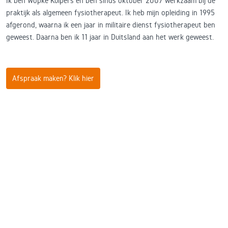
Ik ben Wopke Kuipers en ben sinds oktober 2007 werkzaam bij de
praktijk als algemeen fysiotherapeut. Ik heb mijn opleiding in 1995
afgerond, waarna ik een jaar in militaire dienst fysiotherapeut ben
geweest. Daarna ben ik 11 jaar in Duitsland aan het werk geweest.
Afspraak maken? Klik hier