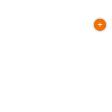
Openingstijden
Maandag
08.00 - 18.00
Dinsdag
08.00 - 18.30
Woensdag
08.00 - 19.15
Donderdag
08.00 - 18.00
Vrijdag
08.00 - 18.00
Zaterdag
Gesloten