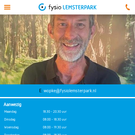
E:
wopke@fysiolemsterpark.nl
Aanwezig
Maandag
18.30 - 20.30 uur
Dinsdag
08.00 - 18.30 uur
Woensdag
08.00 - 19.30 uur